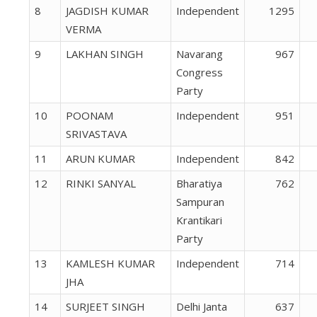
8
JAGDISH KUMAR
Independent
1295
VERMA
9
LAKHAN SINGH
Navarang
967
Congress
Party
10
POONAM
Independent
951
SRIVASTAVA
11
ARUN KUMAR
Independent
842
12
RINKI SANYAL
Bharatiya
762
Sampuran
Krantikari
Party
13
KAMLESH KUMAR
Independent
714
JHA
14
SURJEET SINGH
Delhi Janta
637