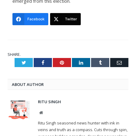
emerged from this election.
Facebook
Twitter
SHARE.
Twitter
Facebook
Pinterest
LinkedIn
Tumblr
Email
ABOUT AUTHOR
RITU SINGH
Website
Ritu Singh seasoned news hunter with ink in
veins and truth as a compass. Cuts through spin,