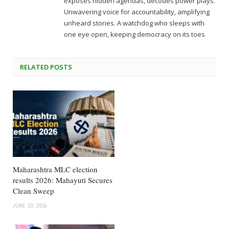
exposes hidden agendas, decodes power plays.
Unwavering voice for accountability, amplifying
unheard stories. A watchdog who sleeps with
one eye open, keeping democracy on its toes
RELATED
POSTS
Maharashtra MLC election
results 2026: Mahayuti Secures
Clean Sweep
JUNE 23, 2026