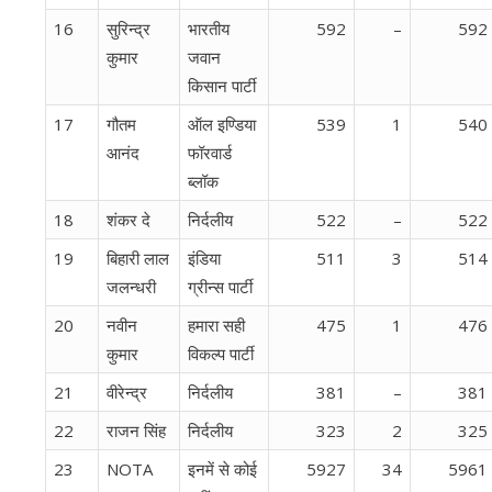
16
सुरिन्द्र
भारतीय
592
–
592
कुमार
जवान
किसान पार्टी
17
गौतम
ऑल इण्डिया
539
1
540
आनंद
फॉरवार्ड
ब्‍लॉक
18
शंकर दे
निर्दलीय
522
–
522
19
बिहारी लाल
इंडिया
511
3
514
जलन्धरी
ग्रीन्स पार्टी
20
नवीन
हमारा सही
475
1
476
कुमार
विकल्प पार्टी
21
वीरेन्द्र
निर्दलीय
381
–
381
22
राजन सिंह
निर्दलीय
323
2
325
23
NOTA
इनमें से कोई
5927
34
5961