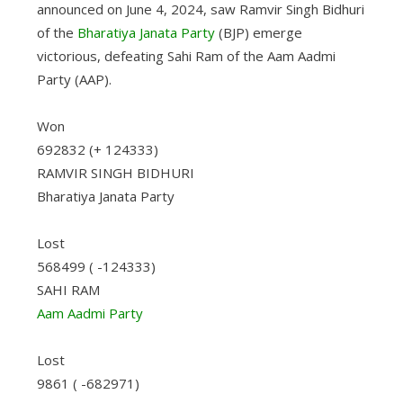
announced on June 4, 2024, saw Ramvir Singh Bidhuri
of the
Bharatiya Janata Party
(BJP) emerge
victorious, defeating Sahi Ram of the Aam Aadmi
Party (AAP).
Won
692832 (+ 124333)
RAMVIR SINGH BIDHURI
Bharatiya Janata Party
Lost
568499 ( -124333)
SAHI RAM
Aam Aadmi Party
Lost
9861 ( -682971)