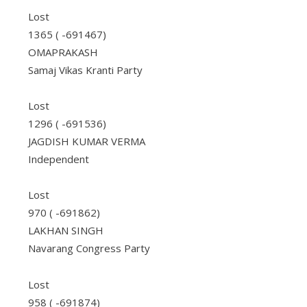
Lost
1365 ( -691467)
OMAPRAKASH
Samaj Vikas Kranti Party
Lost
1296 ( -691536)
JAGDISH KUMAR VERMA
Independent
Lost
970 ( -691862)
LAKHAN SINGH
Navarang Congress Party
Lost
958 ( -691874)