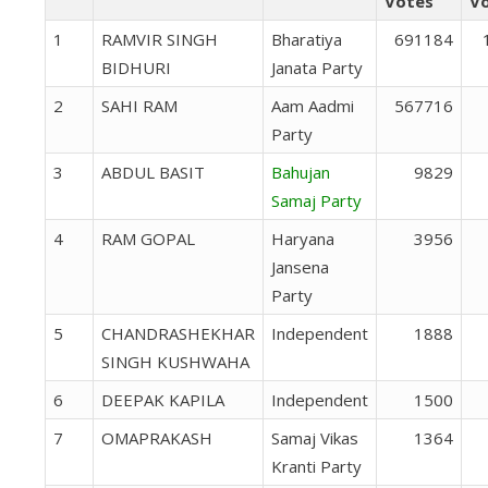
Votes
V
1
RAMVIR SINGH
Bharatiya
691184
BIDHURI
Janata Party
2
SAHI RAM
Aam Aadmi
567716
Party
3
ABDUL BASIT
Bahujan
9829
Samaj Party
4
RAM GOPAL
Haryana
3956
Jansena
Party
5
CHANDRASHEKHAR
Independent
1888
SINGH KUSHWAHA
6
DEEPAK KAPILA
Independent
1500
7
OMAPRAKASH
Samaj Vikas
1364
Kranti Party