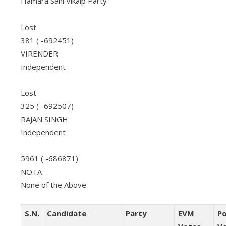
Hamara Sahi Vikalp Party
Lost
381 ( -692451)
VIRENDER
Independent
Lost
325 ( -692507)
RAJAN SINGH
Independent
5961 ( -686871)
NOTA
None of the Above
S.N.
Candidate
Party
EVM
Po