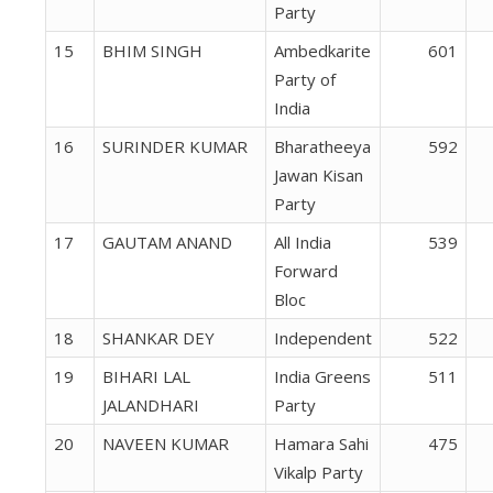
Party
15
BHIM SINGH
Ambedkarite
601
Party of
India
16
SURINDER KUMAR
Bharatheeya
592
Jawan Kisan
Party
17
GAUTAM ANAND
All India
539
Forward
Bloc
18
SHANKAR DEY
Independent
522
19
BIHARI LAL
India Greens
511
JALANDHARI
Party
20
NAVEEN KUMAR
Hamara Sahi
475
Vikalp Party