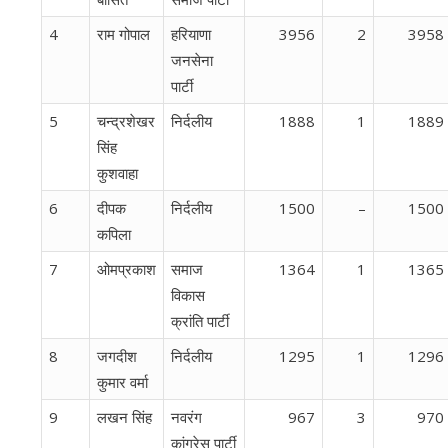
4
राम गोपाल
हरियाणा
3956
2
3958
जनसेना
पार्टी
5
चन्द्रशेखर
निर्दलीय
1888
1
1889
सिंह
कुशवाहा
6
दीपक
निर्दलीय
1500
–
1500
कपिला
7
ओमप्रकाश
समाज
1364
1
1365
विकास
क्रांति पार्टी
8
जगदीश
निर्दलीय
1295
1
1296
कुमार वर्मा
9
लखन सिंह
नवरंग
967
3
970
कांग्रेस पार्टी