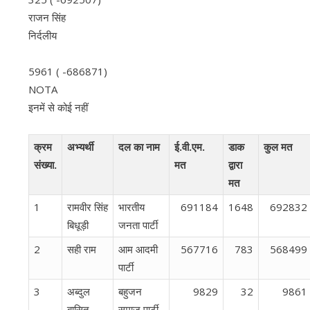
राजन सिंह
निर्दलीय
5961 ( -686871)
NOTA
इनमें से कोई नहीं
क्रम
अभ्यर्थी
दल का नाम
ई.वी.एम.
डाक
कुल मत
संख्या.
मत
द्वारा
मत
1
रामवीर सिंह
भारतीय
691184
1648
692832
बिधूड़ी
जनता पार्टी
2
सही राम
आम आदमी
567716
783
568499
पार्टी
3
अब्दुल
बहुजन
9829
32
9861
बासित
समाज पार्टी